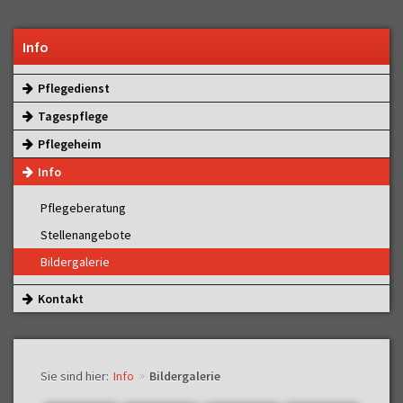
PFLEGEDIENST
Info
TAGESPFLEGE
Pflegedienst
PFLEGEHEIM
Tagespflege
INFO
Pflegeheim
Info
KONTAKT
Pflegeberatung
Suche
Stellenangebote
Bildergalerie
Kontakt
»
Sie sind hier:
Info
Bildergalerie